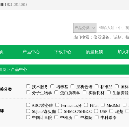
应商！
021-59145618
热门搜索：
仪器设备、试剂、
页
产品中心
下载中心
质量反馈
加入
首页
>
产品中心
技术服务
培养基
层析色谱
标准品
国标
关分类
分子生物学
蛋白质科学
实验耗材
生物资源
ABC/爱必胜
Fermentas分
Fifan
MedMol
牌
Sbjbio/森贝伽
SHMCC/SHBCC
USP
瑞楚
中国计量院
中检所
中检院
中科瑞泰