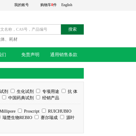
我的账号
购物车
0
件
English
搜索
抗体、耗材
我们
免责声明
通用销售条款
试剂
生化试剂
专项用途
抗 体
中国药典试剂
经销产品
Millipore
Proscript
RUICHUBIO
瑞楚生物REBIO
赛尔瑞成
源叶