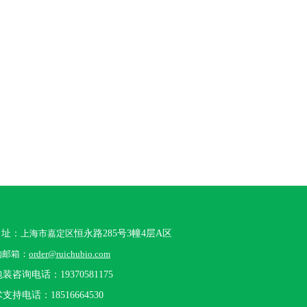
 址：
上海市嘉定区
恒永路285号3幢4层A区
购邮箱：
order@ruichubio.com
装咨询电话：19370581175
支持电话：18516664530