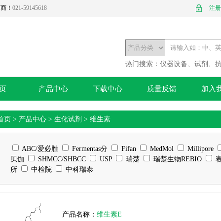
应商！
021-59145618
注册
热门搜索：
仪器设备、试剂、
页
产品中心
下载中心
质量反馈
加入
首页
>
产品中心
>
生化试剂
>
维生素
ABC/爱必胜
Fermentas分
Fifan
MedMol
Millipore
贝伽
SHMCC/SHBCC
USP
瑞楚
瑞楚生物REBIO
赛
所
中检院
中科瑞泰
产品名称：
维生素E