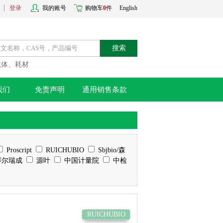
登录
我的账号
购物车
0
件
English
搜索
抗体、耗材
我们
免责声明
通用销售条款
Proscript
RUICHUBIO
Sbjbio/森
尔瑞成
源叶
中国计量院
中检
RUICHUBIO