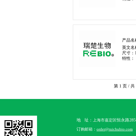
产品名
英文名
尺寸：
特性：
第 1 页 / 共
地 址：
上海市嘉定区
恒永路28
订
购邮箱：
order@ruichubio.com