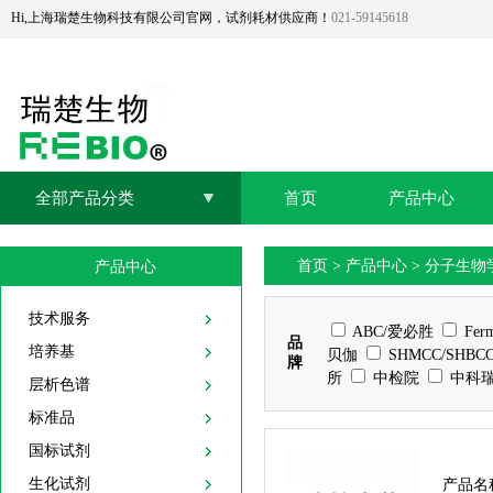
Hi,上海瑞楚生物科技有限公司官网，试剂耗材供应商！
021-59145618
全部产品分类
首页
产品中心
首页
>
产品中心
>
分子生物
产品中心
技术服务
ABC/爱必胜
Fer
品
培养基
贝伽
SHMCC/SHBC
牌
所
中检院
中科
层析色谱
标准品
国标试剂
生化试剂
产品名