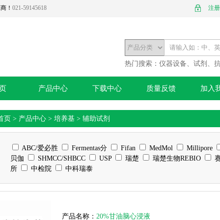
应商！
021-59145618
注册
热门搜索：
仪器设备、试剂、
页
产品中心
下载中心
质量反馈
加入
首页
>
产品中心
>
培养基
>
辅助试剂
ABC/爱必胜
Fermentas分
Fifan
MedMol
Millipore
贝伽
SHMCC/SHBCC
USP
瑞楚
瑞楚生物REBIO
赛
所
中检院
中科瑞泰
产品名称：
20%甘油脑心浸液