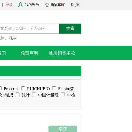
登录
我的账号
购物车
0
件
English
搜索
抗体、耗材
我们
免责声明
通用销售条款
Proscript
RUICHUBIO
Sbjbio/森
尔瑞成
源叶
中国计量院
中检
瑞楚