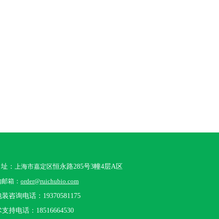
 址：
上海市嘉定区
恒永路285号3幢4层A区
购邮箱：
order@ruichubio.com
装咨询电话：19370581175
支持电话：18516664530