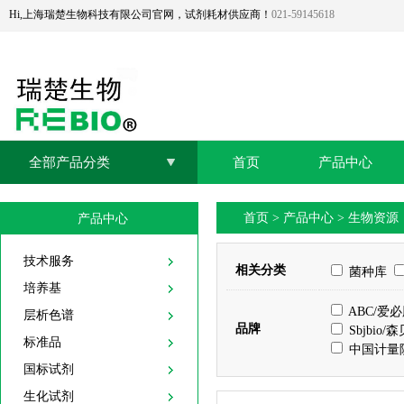
Hi,上海瑞楚生物科技有限公司官网，试剂耗材供应商！
021-59145618
全部产品分类
首页
产品中心
首页
>
产品中心
>
生物资源
产品中心
技术服务
相关分类
菌种库
培养基
ABC/爱
层析色谱
品牌
Sbjbio/
标准品
中国计量
国标试剂
生化试剂