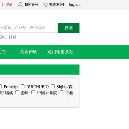
登录
我的账号
购物车
0
件
English
搜索
抗体、耗材
我们
免责声明
通用销售条款
Proscript
RUICHUBIO
Sbjbio/森
尔瑞成
源叶
中国计量院
中检