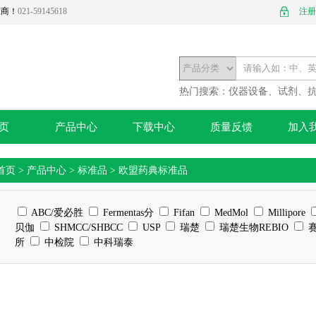
应商！
021-59145618
注册
热门搜索：
仪器设备、试剂、
页
产品中心
下载中心
质量反馈
加入
首页
>
产品中心
>
标准品
>
欧盟药典标准品
ABC/爱必胜
Fermentas分
Fifan
MedMol
Millipore
贝伽
SHMCC/SHBCC
USP
瑞楚
瑞楚生物REBIO
赛
所
中检院
中科瑞泰