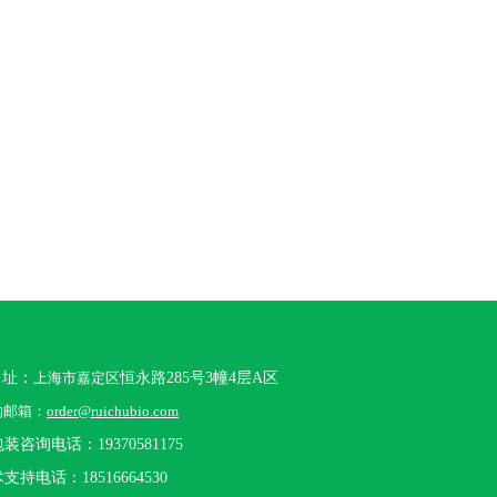
 址：
上海市嘉定区
恒永路285号3幢4层A区
购邮箱：
order@ruichubio.com
装咨询电话：19370581175
支持电话：18516664530