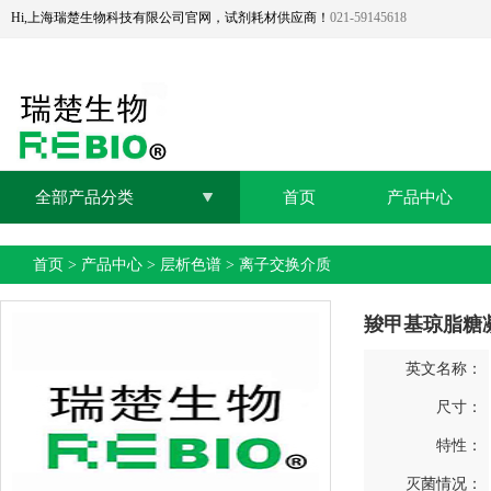
Hi,上海瑞楚生物科技有限公司官网，试剂耗材供应商！
021-59145618
全部产品分类
首页
产品中心
首页
>
产品中心
>
层析色谱
>
离子交换介质
羧甲基琼脂糖凝
英文名称：
尺寸：
特性：
灭菌情况：