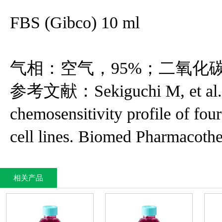
FBS (Gibco) 10 ml
气相：空气，95%；二氧化碳
参考文献：Sekiguchi M, et al. Bio
chemosensitivity profile of fo
cell lines. Biomed Pharmacothe
相关产品