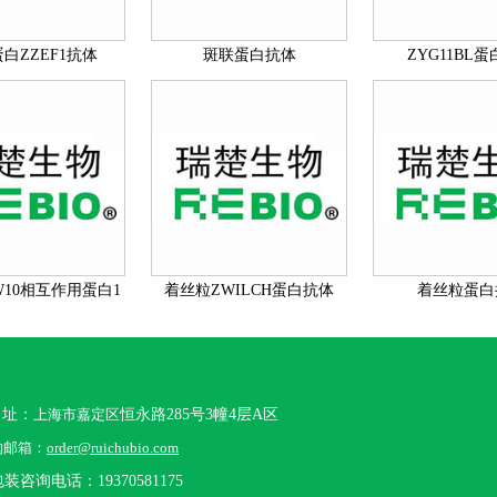
白ZZEF1抗体
斑联蛋白抗体
ZYG11BL
W10相互作用蛋白1
着丝粒ZWILCH蛋白抗体
着丝粒蛋白
抗体
 址：
上海市嘉定区
恒永路285号3幢4层A区
购邮箱：
order@ruichubio.com
装咨询电话：19370581175