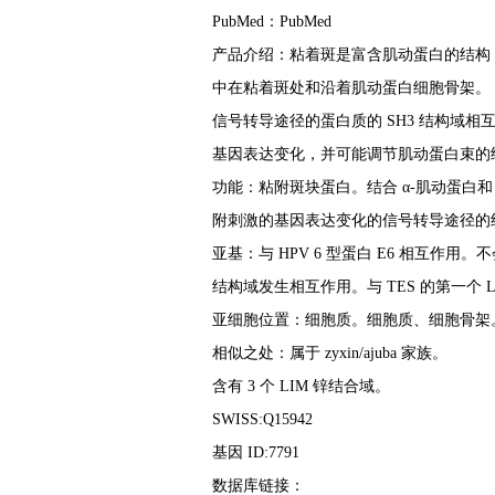
PubMed：PubMed
产品介绍：粘着斑是富含肌动蛋白的结构，
中在粘着斑处和沿着肌动蛋白细胞骨架。 Z
信号转导途径的蛋白质的 SH3 结构域相
基因表达变化，并可能调节肌动蛋白束的细胞骨
功能：粘附斑块蛋白。结合 α-肌动蛋白和 
附刺激的基因表达变化的信号转导途径的
亚基：与 HPV 6 型蛋白 E6 相互作用。不会
结构域发生相互作用。与 TES 的第一个 
亚细胞位置：细胞质。细胞质、细胞骨架。
相似之处：属于 zyxin/ajuba 家族。
含有 3 个 LIM 锌结合域。
SWISS:Q15942
基因 ID:7791
数据库链接：