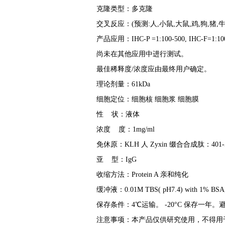
克隆类型：多克隆
交叉反应：(预测:人,小鼠,大鼠,鸡,狗,猪,牛
产品应用：IHC-P =1:100-500, IHC-F=1:100-5
尚未在其他应用中进行测试。
最佳稀释度/浓度应由最终用户确定。
理论剂量：61kDa
细胞定位：细胞核 细胞浆 细胞膜
性 状：液体
浓度 度：1mg/ml
免休原：KLH 人 Zyxin 缀合合成肽：401-50
亚 型：IgG
收缩方法：Protein A 亲和纯化
缓冲液：0.01M TBS( pH7.4) with 1% BSA, 0
保存条件：4℃运输。 -20°C 保存一年
注意事项：本产品仅供研究使用，不得用