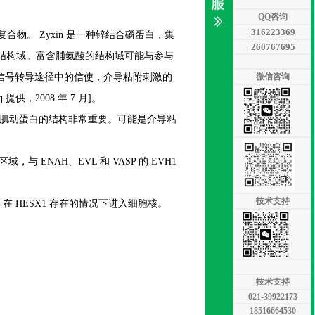
QQ咨询
316223369
。 Zyxin 是一种锌结合磷蛋白，集
260767695
IM 结构域。富含脯氨酸的结构域可能与参与
微信咨询
充当信号转导途径中的信使，介导粘附刺激的
，2008 年 7 月]。
形成富含肌动蛋白的结构非常重要。可能是介导粘
域，与 ENAH、EVL 和 VASP 的 EVH1
技术支持
HESX1 存在的情况下进入细胞核。
技术支持
021-39922173
18516664530