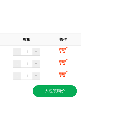
数量
操作
-
+
-
+
-
+
大包装询价