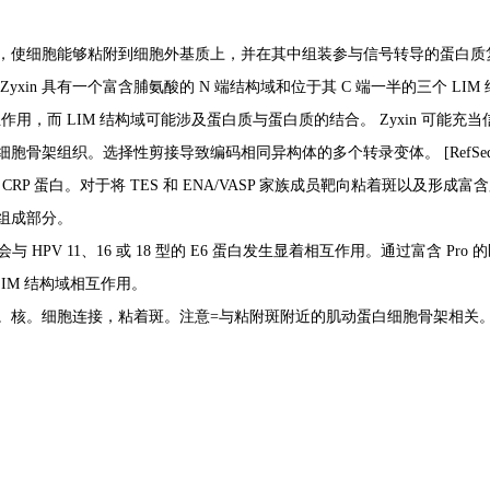
使细胞能够粘附到细胞外基质上，并在其中组装参与信号转导的蛋白质复合物
yxin 具有一个富含脯氨酸的 N 端结构域和位于其 C 端一半的三个 L
互作用，而 LIM 结构域可能涉及蛋白质与蛋白质的结合。 Zyxin 可能
架组织。选择性剪接导致编码相同异构体的多个转录变体。 [RefSeq 提供
CRP 蛋白。对于将 TES 和 ENA/VASP 家族成员靶向粘着斑以及
组成部分。
与 HPV 11、16 或 18 型的 E6 蛋白发生显着相互作用。通过富含 Pro 的区
LIM 结构域相互作用。
核。细胞连接，粘着斑。注意=与粘附斑附近的肌动蛋白细胞骨架相关。在 