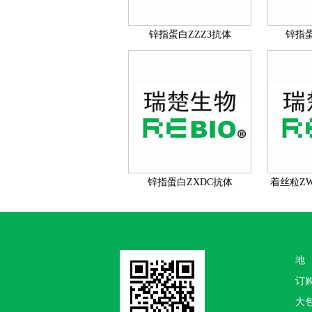
锌指蛋白ZZZ3抗体
锌指蛋
锌指蛋白ZXDC抗体
着丝粒Z
地
订
大包