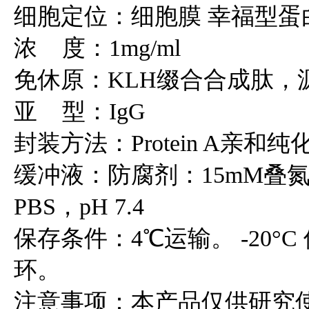
细胞定位：细胞膜 幸福型蛋白<
浓 度：1mg/ml
免休原：KLH缀合合成肽，源自人Z
亚 型：IgG
封装方法：Protein A亲和纯
缓冲液：防腐剂：15mM叠氮化
PBS，pH 7.4
保存条件：4℃运输。 -20°
环。
注意事项：本产品仅供研究