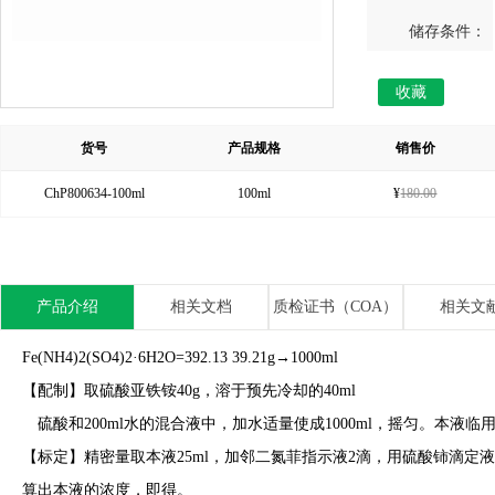
储存条件：
收藏
货号
产品规格
销售价
ChP800634-100ml
100ml
¥
180.00
产品介绍
相关文档
质检证书（COA）
相关文
Fe(NH4)2(SO4)2·6H2O=392.13 39.21g→1000ml
【配制】取硫酸亚铁铵40g，溶于预先冷却的40ml
硫酸和200ml水的混合液中，加水适量使成1000ml，摇匀。本液临
【标定】精密量取本液25ml，加邻二氮菲指示液2滴，用硫酸铈滴定液(0.
算出本液的浓度，即得。