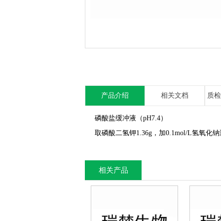
产品介绍
相关文档
质检
磷酸盐缓冲液（pH7.4）
取磷酸二氢钾1.36g，加0.1mol/L氢氧化
相关产品